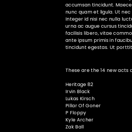
accumsan tincidunt. Maecenas
nunc quam et ligula. Ut nec
Integer id nisi nec nulla luc
urna ac augue cursus tincidu
facilisis libero, vitae com
ante ipsum primis in faucibus
tincidunt egestas. Ut portti
These are the 14 new acts 
Heritage 82
Irvin Black
Lukas Kirsch
Pillar Of Goner
P Floppy
Kyle Archer
Zak Ball