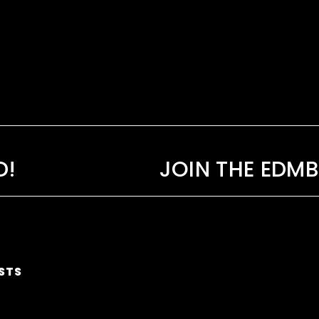
D!
STS