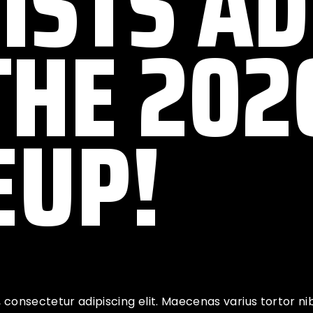
ISTS A
THE 202
EUP!
 consectetur adipiscing elit. Maecenas varius tortor ni