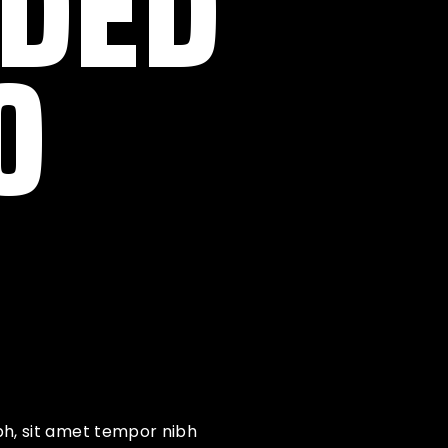
DDED
0
bh, sit amet tempor nibh